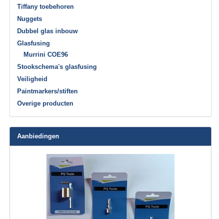
Tiffany toebehoren
Nuggets
Dubbel glas inbouw
Glasfusing
Murrini COE96
Stookschema's glasfusing
Veiligheid
Paintmarkers/stiften
Overige producten
Aanbiedingen