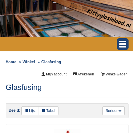
Home
Winkel
Glasfusing
Mijn account
Afrekenen
Winkelwagen
Glasfusing
Beeld:
Lijst
Tabel
Sorteer