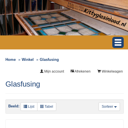
Home
Winkel
Glasfusing
Mijn account
Afrekenen
Winkelwagen
Glasfusing
Beeld:
Lijst
Tabel
Sorteer