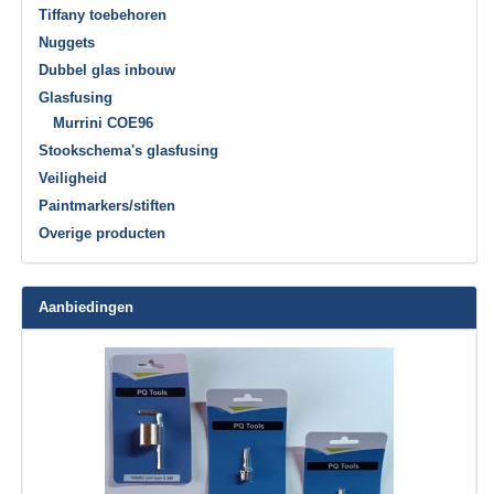
Tiffany toebehoren
Nuggets
Dubbel glas inbouw
Glasfusing
Murrini COE96
Stookschema's glasfusing
Veiligheid
Paintmarkers/stiften
Overige producten
Aanbiedingen