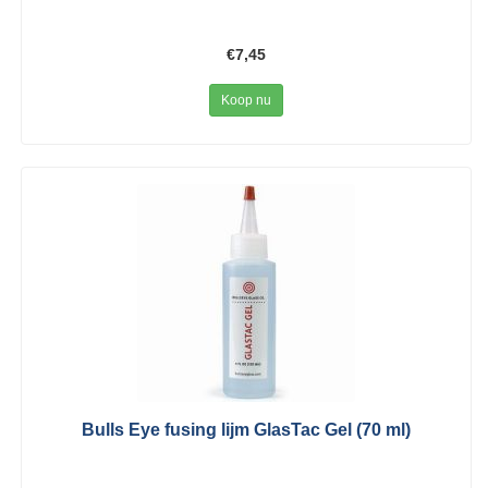
€7,45
Koop nu
Bulls Eye fusing lijm GlasTac Gel (70 ml)