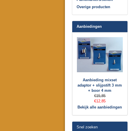
Overige producten
Aanbiedingen
Aanbieding mixset
adaptor + slijpstift 3 mm
+ boor 4 mm
€15,85
€12,85
Bekijk alle aanbiedingen
Snel zoeken