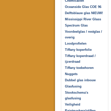
Chemicaliën
Oceanside Glas COE 96
Delftsblauw glas NIEUW!
Mississippi River Glass
Spectrum Glas
Voordeelglas / restglas /
overig
Loodprofielen
Tiffany koperfolie
Tiffany koperdraad /
ijzerdraad
Tiffany toebehoren
Nuggets
Dubbel glas inbouw
Glasfusing
Stookschema's
glasfusing
Veiligheid
Paintmarkers/stiften