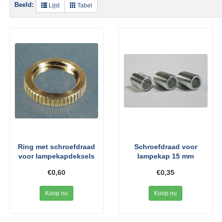
Beeld:
Lijst
Tabel
Ring met schroefdraad
Schroefdraad voor
voor lampekapdeksels
lampekap 15 mm
€0,60
€0,35
Koop nu
Koop nu