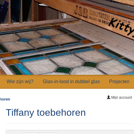
Wie zijn wij?
Glas-in-lood in dubbel glas
Projecten
Mijn account
ehoren
Tiffany toebehoren