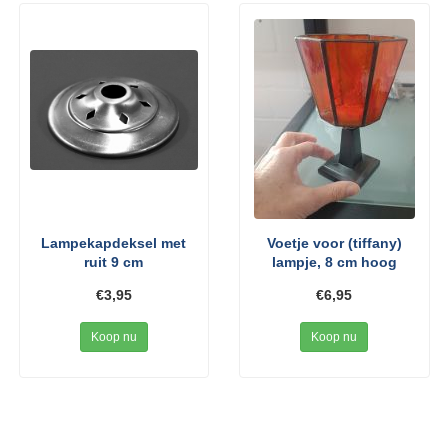
Lampekapdeksel met
Voetje voor (tiffany)
ruit 9 cm
lampje, 8 cm hoog
€3,95
€6,95
Koop nu
Koop nu