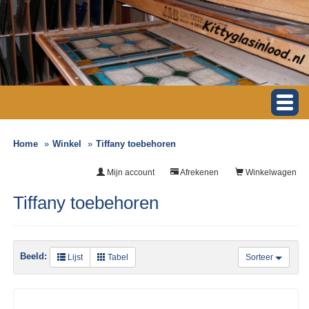
Home
Winkel
Tiffany toebehoren
Mijn account
Afrekenen
Winkelwagen
Tiffany toebehoren
Beeld:
Lijst
Tabel
Sorteer