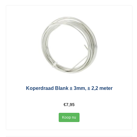
Koperdraad Blank ± 3mm, ± 2,2 meter
€7,95
Koop nu