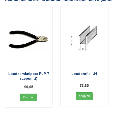
Loodkernknipper PLP-7
Loodprofiel U4
(Leponitt)
€3,65
€9,95
Koop nu
Koop nu