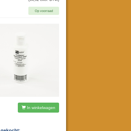
Op voorraad
In winkelwagen
 gekocht: