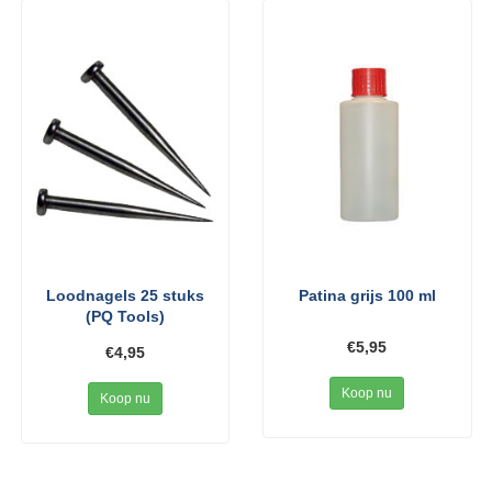
Loodnagels 25 stuks
Patina grijs 100 ml
(PQ Tools)
€5,95
€4,95
Koop nu
Koop nu