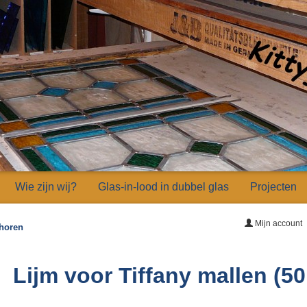
Wie zijn wij?
Glas-in-lood in dubbel glas
Projecten
Mijn account
ehoren
Lijm voor Tiffany mallen (50