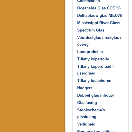
Chemicaliën
Oceanside Glas COE 96
Delftsblauw glas NIEUW!
Mississippi River Glass
Spectrum Glas
Voordeelglas / restglas /
overig
Loodprofielen
Tiffany koperfolie
Tiffany koperdraad /
ijzerdraad
Tiffany toebehoren
Nuggets
Dubbel glas inbouw
Glasfusing
Stookschema's
glasfusing
Veiligheid
Paintmarkers/stiften