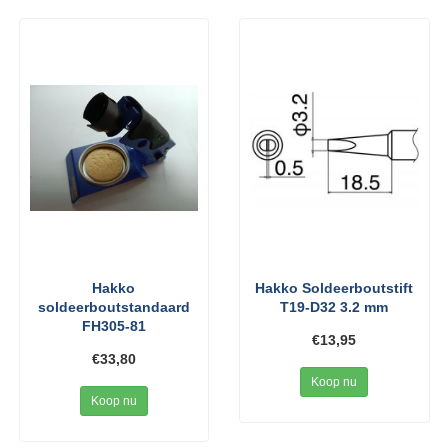
Hakko
Hakko Soldeerboutstift
soldeerboutstandaard
T19-D32 3.2 mm
FH305-81
€13,95
€33,80
Koop nu
Koop nu