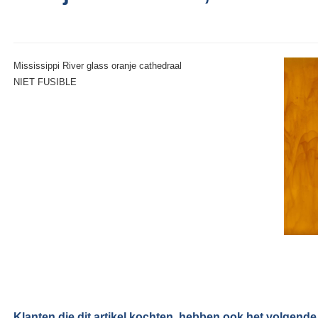
Mississippi River glass oranje cathedraal
NIET FUSIBLE
Klanten die dit artikel kochten, hebben ook het volgende