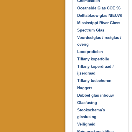
Chemicaliën
Oceanside Glas COE 96
Delftsblauw glas NIEUW!
Mississippi River Glass
Spectrum Glas
Voordeelglas / restglas /
overig
Loodprofielen
Tiffany koperfolie
Tiffany koperdraad /
ijzerdraad
Tiffany toebehoren
Nuggets
Dubbel glas inbouw
Glasfusing
Stookschema's
glasfusing
Veiligheid
Paintmarkers/stiften