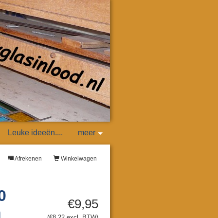
Leuke ideeën....
meer
Afrekenen
Winkelwagen
0
€9,95
m
(€8,22 excl. BTW)