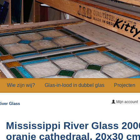
Wie zijn wij?
Glas-in-lood in dubbel glas
Projecten
Mijn account
River Glass
Mississippi River Glass 200
oranje cathedraal, 20x30 c