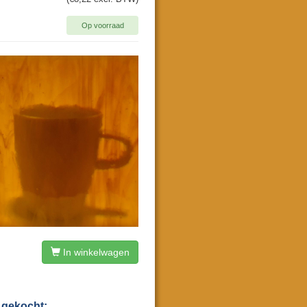
Op voorraad
In winkelwagen
 gekocht: