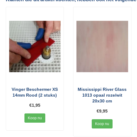
Vinger Beschermer XS
Mississippi River Glass
14mm Rood (2 stuks)
1013 opaal roze/wit
20x30 cm
€1,95
€9,95
Koop nu
Koop nu