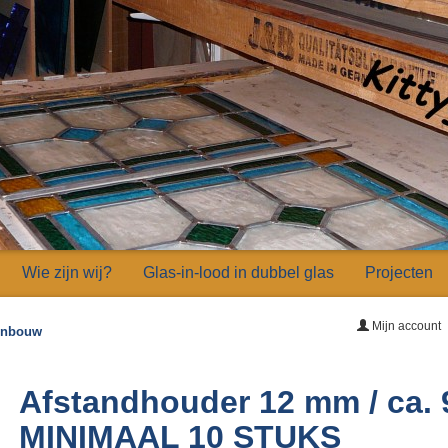
Wie zijn wij?
Glas-in-lood in dubbel glas
Projecten
Mijn account
 inbouw
Afstandhouder 12 mm / ca.
MINIMAAL 10 STUKS