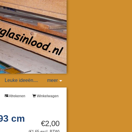
Leuke ideeën....
meer
Afrekenen
Winkelwagen
 93 cm
€2,00
(€1,65 excl. BTW)