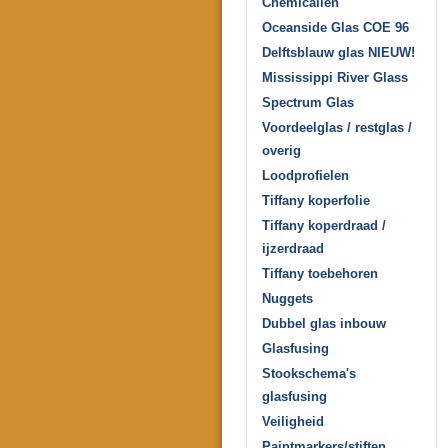
Chemicaliën
Oceanside Glas COE 96
Delftsblauw glas NIEUW!
Mississippi River Glass
Spectrum Glas
Voordeelglas / restglas /
overig
Loodprofielen
Tiffany koperfolie
Tiffany koperdraad /
ijzerdraad
Tiffany toebehoren
Nuggets
Dubbel glas inbouw
Glasfusing
Stookschema's
glasfusing
Veiligheid
Paintmarkers/stiften