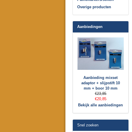
Overige producten
Aanbiedingen
Aanbieding mixset
adaptor + slijpstift 10
mm + boor 10 mm
€23,85
€20,85
Bekijk alle aanbiedingen
Snel zoeken