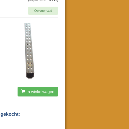
Op voorraad
In winkelwagen
 gekocht: