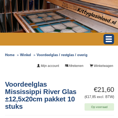
Home
Winkel
Voordeelglas / restglas / overig
Mijn account
Afrekenen
Winkelwagen
Voordeelglas
€21,60
Mississippi River Glas
(€17,85 excl. BTW)
±12,5x20cm pakket 10
stuks
Op voorraad