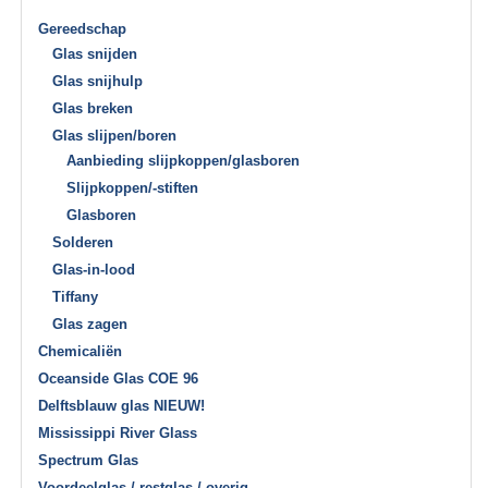
Gereedschap
Glas snijden
Glas snijhulp
Glas breken
Glas slijpen/boren
Aanbieding slijpkoppen/glasboren
Slijpkoppen/-stiften
Glasboren
Solderen
Glas-in-lood
Tiffany
Glas zagen
Chemicaliën
Oceanside Glas COE 96
Delftsblauw glas NIEUW!
Mississippi River Glass
Spectrum Glas
Voordeelglas / restglas / overig