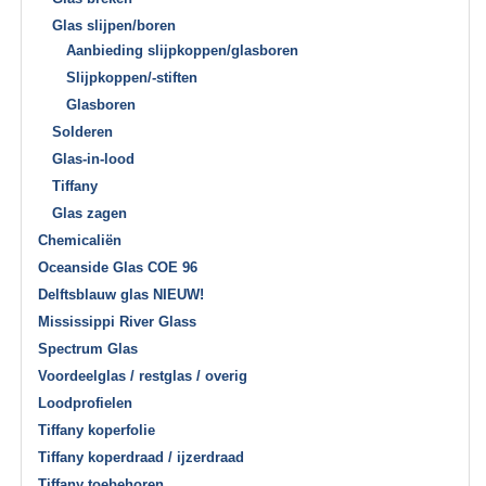
Glas slijpen/boren
Aanbieding slijpkoppen/glasboren
Slijpkoppen/-stiften
Glasboren
Solderen
Glas-in-lood
Tiffany
Glas zagen
Chemicaliën
Oceanside Glas COE 96
Delftsblauw glas NIEUW!
Mississippi River Glass
Spectrum Glas
Voordeelglas / restglas / overig
Loodprofielen
Tiffany koperfolie
Tiffany koperdraad / ijzerdraad
Tiffany toebehoren