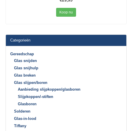
€29,95
Koop nu
Categorieën
Gereedschap
Glas snijden
Glas snijhulp
Glas breken
Glas slijpen/boren
Aanbieding slijpkoppen/glasboren
Slijpkoppen/-stiften
Glasboren
Solderen
Glas-in-lood
Tiffany