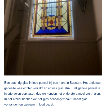
Een prachtig glas-in-lood paneel bij een klant in Bussum. Het onderste
gedeelte was echter verzakt en er was glas stuk. Het gehele paneel is
in drie delen geplaatst, dus we konden het onderste paneel eruit halen.
In het atelier hebben we het glas schoongemaakt, kapot glas
vervangen en opnieuw in lood gezet.