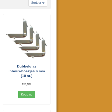
Sorteer
Dubbelglas
inbouwhoekjes 6 mm
(10 st.)
€2,95
Koop nu