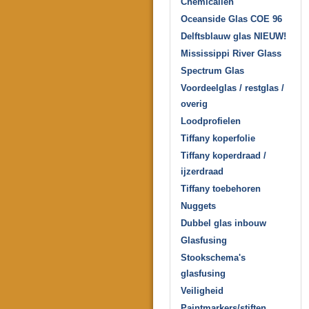
Chemicaliën
Oceanside Glas COE 96
Delftsblauw glas NIEUW!
Mississippi River Glass
Spectrum Glas
Voordeelglas / restglas /
overig
Loodprofielen
Tiffany koperfolie
Tiffany koperdraad /
ijzerdraad
Tiffany toebehoren
Nuggets
Dubbel glas inbouw
Glasfusing
Stookschema's
glasfusing
Veiligheid
Paintmarkers/stiften