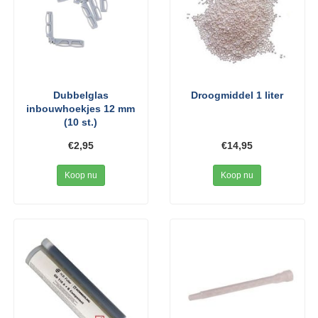
Dubbelglas
Droogmiddel 1 liter
inbouwhoekjes 12 mm
(10 st.)
€2,95
€14,95
Koop nu
Koop nu