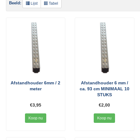
Beeld:
Lijst
Tabel
Afstandhouder 6mm / 2
Afstandhouder 6 mm /
meter
ca. 93 cm MINIMAAL 10
STUKS
€3,95
€2,00
Koop nu
Koop nu