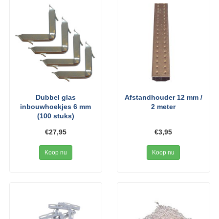
Dubbel glas
Afstandhouder 12 mm /
inbouwhoekjes 6 mm
2 meter
(100 stuks)
€27,95
€3,95
Koop nu
Koop nu