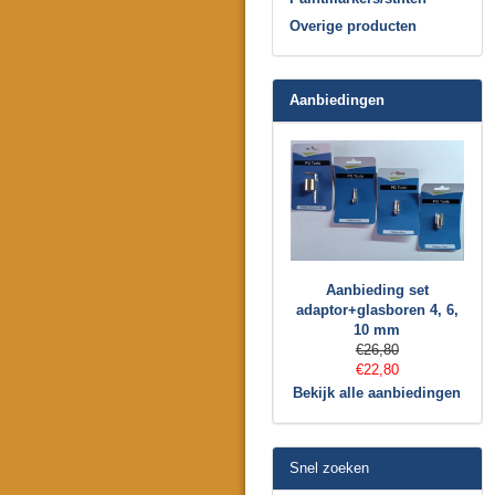
Overige producten
Aanbiedingen
Aanbieding set
adaptor+glasboren 4, 6,
10 mm
€26,80
€22,80
Bekijk alle aanbiedingen
Snel zoeken