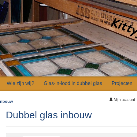
Wie zijn wij?
Glas-in-lood in dubbel glas
Projecten
Mijn account
 inbouw
Dubbel glas inbouw