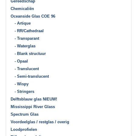
Gereedschap
Chemicaliën
Oceanside Glas COE 96
- Artique
- RR/Cathedraal
- Transparant
- Waterglas
- Blank structuur
- Opaal
- Translucent
- Semi-translucent
- Wispy
- Stringers
Delftsblauw glas NIEUW!
Mississippi River Glass
Spectrum Glas
Voordeelglas / restglas / overig
Loodprofielen