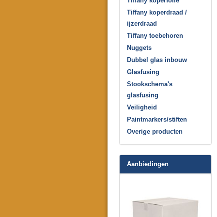
Tiffany koperfolie
Tiffany koperdraad /
ijzerdraad
Tiffany toebehoren
Nuggets
Dubbel glas inbouw
Glasfusing
Stookschema's
glasfusing
Veiligheid
Paintmarkers/stiften
Overige producten
Aanbiedingen