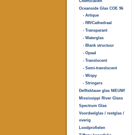
Chemicaliën
Oceanside Glas COE 96
- Artique
- RR/Cathedraal
- Transparant
- Waterglas
- Blank structuur
- Opaal
- Translucent
- Semi-translucent
- Wispy
- Stringers
Delftsblauw glas NIEUW!
Mississippi River Glass
Spectrum Glas
Voordeelglas / restglas /
overig
Loodprofielen