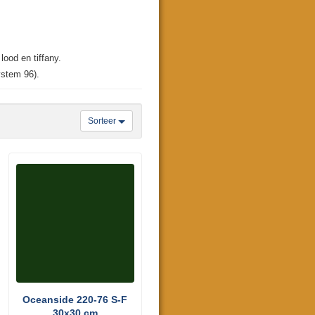
lood en tiffany.
ystem 96).
Sorteer
Oceanside 220-76 S-F
30x30 cm