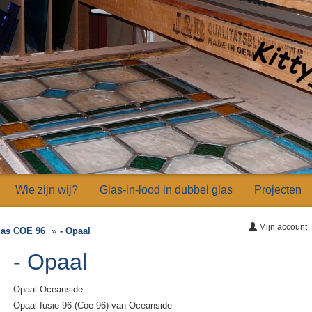
Wie zijn wij?
Glas-in-lood in dubbel glas
Projecten
Mijn account
las COE 96
- Opaal
- Opaal
Opaal Oceanside
Opaal fusie 96 (Coe 96) van Oceanside