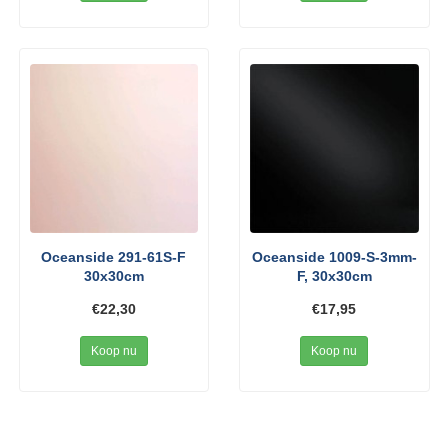
Oceanside 291-61S-F
Oceanside 1009-S-3mm-
30x30cm
F, 30x30cm
€22,30
€17,95
Koop nu
Koop nu