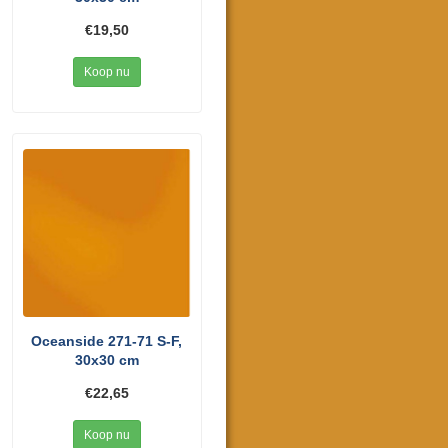
€19,50
Koop nu
Oceanside 271-71 S-F,
30x30 cm
€22,65
Koop nu