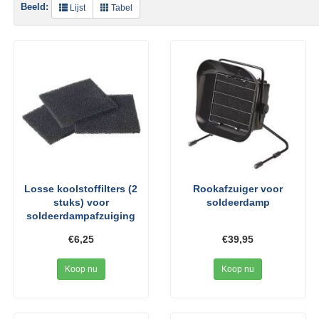
Beeld:
Lijst
Tabel
Losse koolstoffilters (2
Rookafzuiger voor
stuks) voor
soldeerdamp
soldeerdampafzuiging
€6,25
€39,95
Koop nu
Koop nu