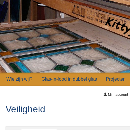
Wie zijn wij?
Glas-in-lood in dubbel glas
Projecten
Mijn account
Veiligheid