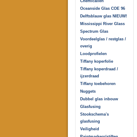
Chemicaliën
Oceanside Glas COE 96
Delftsblauw glas NIEUW!
Mississippi River Glass
Spectrum Glas
Voordeelglas / restglas /
overig
Loodprofielen
Tiffany koperfolie
Tiffany koperdraad /
ijzerdraad
Tiffany toebehoren
Nuggets
Dubbel glas inbouw
Glasfusing
Stookschema's
glasfusing
Veiligheid
Paintmarkers/stiften