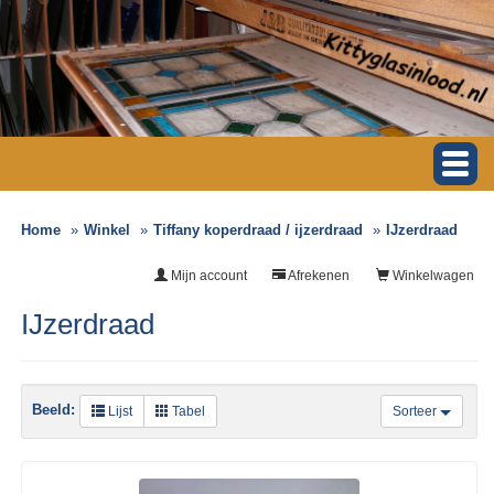
Home
Winkel
Tiffany koperdraad / ijzerdraad
IJzerdraad
Mijn account
Afrekenen
Winkelwagen
IJzerdraad
Beeld:
Lijst
Tabel
Sorteer