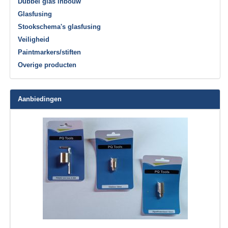
Dubbel glas inbouw
Glasfusing
Stookschema's glasfusing
Veiligheid
Paintmarkers/stiften
Overige producten
Aanbiedingen