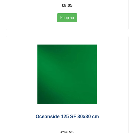
€8,05
Koop nu
Oceanside 125 SF 30x30 cm
€16,55