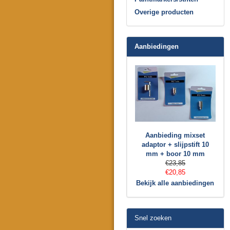
Overige producten
Aanbiedingen
Aanbieding mixset
adaptor + slijpstift 10
mm + boor 10 mm
€23,85
€20,85
Bekijk alle aanbiedingen
Snel zoeken