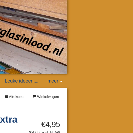
Leuke ideeën....
meer
Afrekenen
Winkelwagen
xtra
€4,95
(€4,09 excl. BTW)