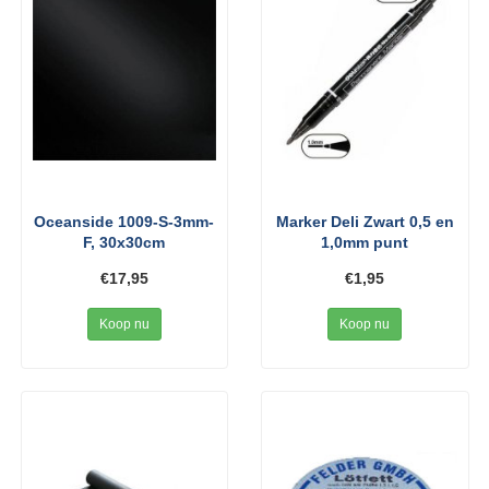
Oceanside 1009-S-3mm-
Marker Deli Zwart 0,5 en
F, 30x30cm
1,0mm punt
€17,95
€1,95
Koop nu
Koop nu