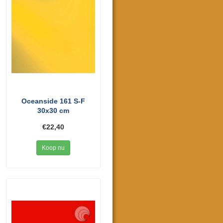
Oceanside 161 S-F
30x30 cm
€22,40
Koop nu