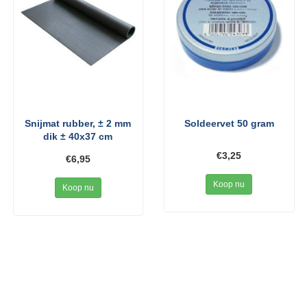
Snijmat rubber, ± 2 mm
Soldeervet 50 gram
dik ± 40x37 cm
€3,25
€6,95
Koop nu
Koop nu