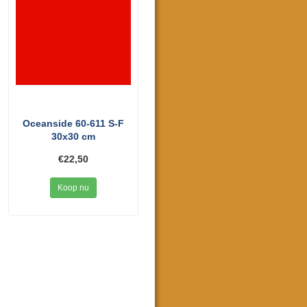
Oceanside 60-611 S-F
30x30 cm
€22,50
Koop nu