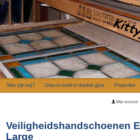
Wie zijn wij?
Glas-in-lood in dubbel glas
Projecten
Mijn account
Veiligheidshandschoenen E
Large