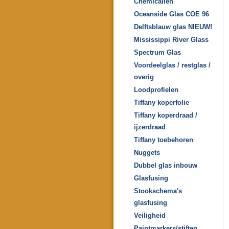
Chemicaliën
Oceanside Glas COE 96
Delftsblauw glas NIEUW!
Mississippi River Glass
Spectrum Glas
Voordeelglas / restglas /
overig
Loodprofielen
Tiffany koperfolie
Tiffany koperdraad /
ijzerdraad
Tiffany toebehoren
Nuggets
Dubbel glas inbouw
Glasfusing
Stookschema's
glasfusing
Veiligheid
Paintmarkers/stiften