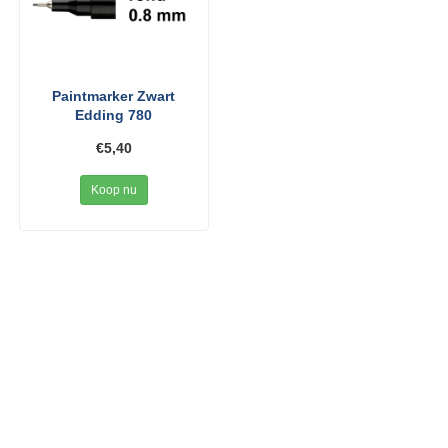
Paintmarker Zwart
Edding 780
€5,40
Koop nu