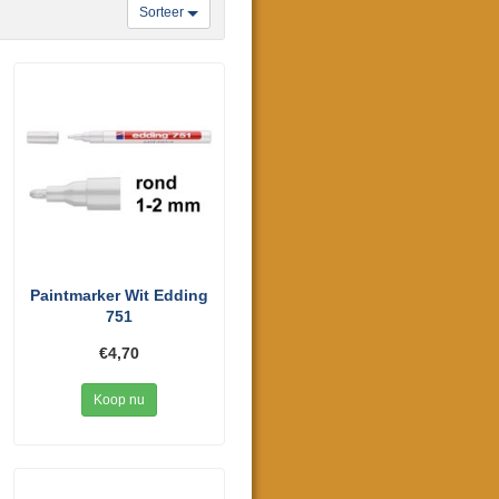
Sorteer
Paintmarker Wit Edding
751
€4,70
Koop nu