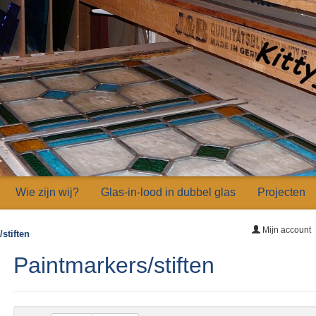
Wie zijn wij?
Glas-in-lood in dubbel glas
Projecten
Mijn account
stiften
Paintmarkers/stiften