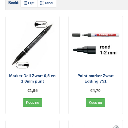
Beeld:
Lijst
Tabel
Marker Deli Zwart 0,5 en
Paint marker Zwart
1,0mm punt
Edding 751
€1,95
€4,70
Koop nu
Koop nu