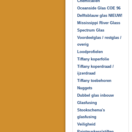
Chemicaliën
Oceanside Glas COE 96
Delftsblauw glas NIEUW!
Mississippi River Glass
Spectrum Glas
Voordeelglas / restglas /
overig
Loodprofielen
Tiffany koperfolie
Tiffany koperdraad /
ijzerdraad
Tiffany toebehoren
Nuggets
Dubbel glas inbouw
Glasfusing
Stookschema's
glasfusing
Veiligheid
Paintmarkers/stiften