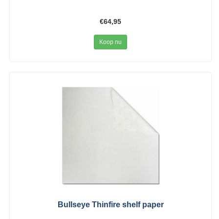
€64,95
Koop nu
Bullseye Thinfire shelf paper