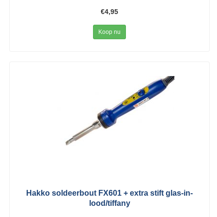
€4,95
Koop nu
Hakko soldeerbout FX601 + extra stift glas-in-
lood/tiffany