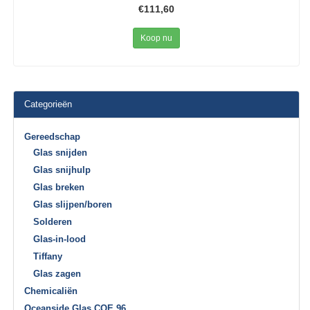
€111,60
Koop nu
Categorieën
Gereedschap
Glas snijden
Glas snijhulp
Glas breken
Glas slijpen/boren
Solderen
Glas-in-lood
Tiffany
Glas zagen
Chemicaliën
Oceanside Glas COE 96