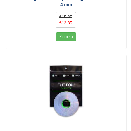
4 mm
€15,85
€12,85
Koop nu