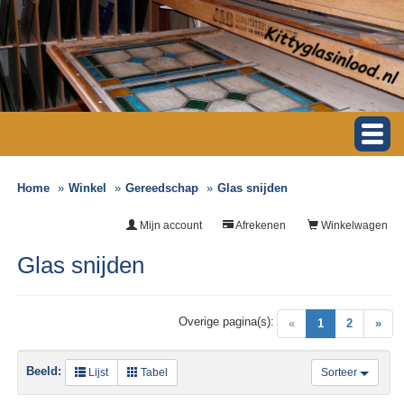
Home
Winkel
Gereedschap
Glas snijden
Mijn account
Afrekenen
Winkelwagen
Glas snijden
Overige pagina(s):
(current)
«
1
2
»
Beeld:
Lijst
Tabel
Sorteer