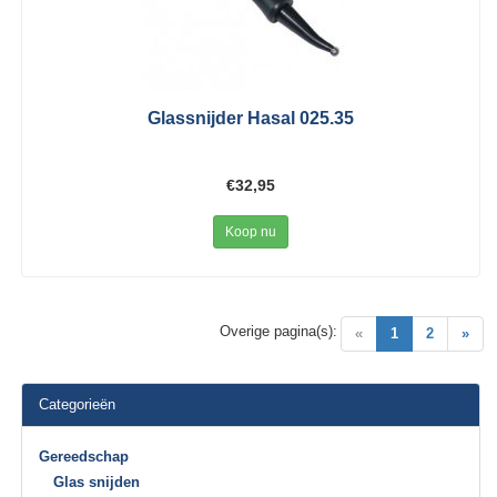
Glassnijder Hasal 025.35
€32,95
Koop nu
Overige pagina(s):
(current)
«
1
2
»
Categorieën
Gereedschap
Glas snijden