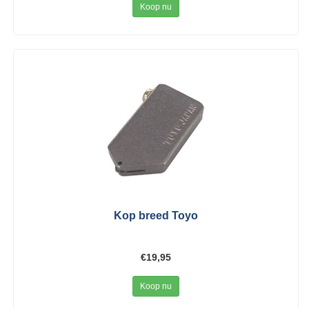
Koop nu
Kop breed Toyo
€19,95
Koop nu