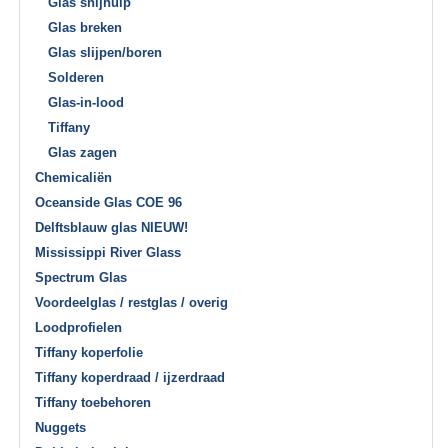
Glas snijhulp
Glas breken
Glas slijpen/boren
Solderen
Glas-in-lood
Tiffany
Glas zagen
Chemicaliën
Oceanside Glas COE 96
Delftsblauw glas NIEUW!
Mississippi River Glass
Spectrum Glas
Voordeelglas / restglas / overig
Loodprofielen
Tiffany koperfolie
Tiffany koperdraad / ijzerdraad
Tiffany toebehoren
Nuggets