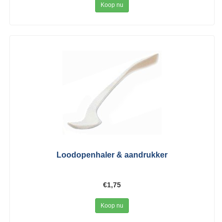
Koop nu
Loodopenhaler & aandrukker
€1,75
Koop nu