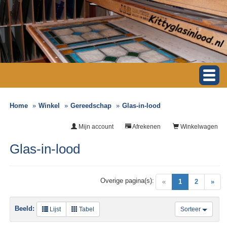
Home
Winkel
Gereedschap
Glas-in-lood
Mijn account
Afrekenen
Winkelwagen
Glas-in-lood
Overige pagina(s):
(current)
«
1
2
»
Beeld:
Lijst
Tabel
Sorteer