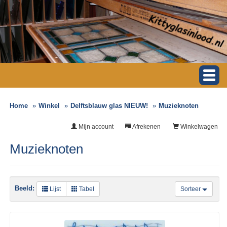
Home
Winkel
Delftsblauw glas NIEUW!
Muzieknoten
Mijn account
Afrekenen
Winkelwagen
Muzieknoten
Beeld:
Lijst
Tabel
Sorteer