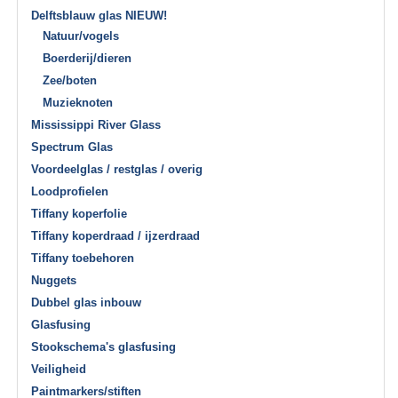
Delftsblauw glas NIEUW!
Natuur/vogels
Boerderij/dieren
Zee/boten
Muzieknoten
Mississippi River Glass
Spectrum Glas
Voordeelglas / restglas / overig
Loodprofielen
Tiffany koperfolie
Tiffany koperdraad / ijzerdraad
Tiffany toebehoren
Nuggets
Dubbel glas inbouw
Glasfusing
Stookschema's glasfusing
Veiligheid
Paintmarkers/stiften