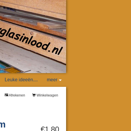
Leuke ideeën....
meer
Afrekenen
Winkelwagen
mm
€1,80