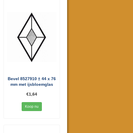
Bevel 8527910 ± 44 x 76
mm met ijsbloemglas
€1,64
Koop nu