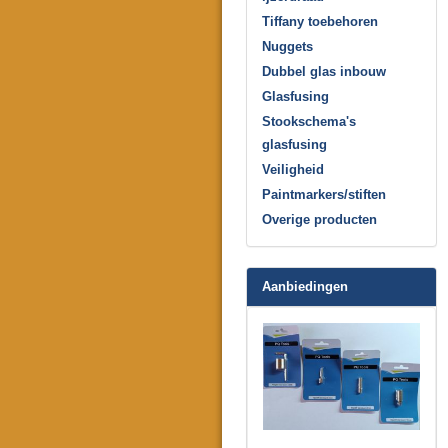
Tiffany toebehoren
Nuggets
Dubbel glas inbouw
Glasfusing
Stookschema's
glasfusing
Veiligheid
Paintmarkers/stiften
Overige producten
Aanbiedingen