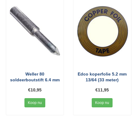
Weller 80
Edco koperfolie 5.2 mm
soldeerboutstift 6.4 mm
13/64 (33 meter)
€10,95
€11,95
Koop nu
Koop nu