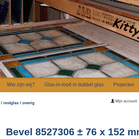
Wie zijn wij?
Glas-in-lood in dubbel glas
Projecten
Mijn account
/ restglas / overig
Bevel 8527306 ± 76 x 152 