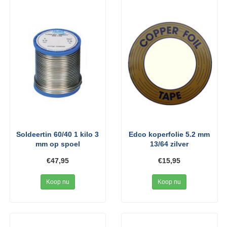
Soldeertin 60/40 1 kilo 3
Edco koperfolie 5.2 mm
mm op spoel
13/64 zilver
€47,95
€15,95
Koop nu
Koop nu