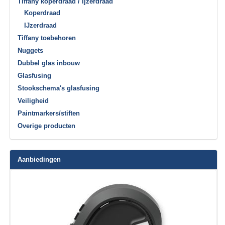
Tiffany koperdraad / ijzerdraad
Koperdraad
IJzerdraad
Tiffany toebehoren
Nuggets
Dubbel glas inbouw
Glasfusing
Stookschema's glasfusing
Veiligheid
Paintmarkers/stiften
Overige producten
Aanbiedingen