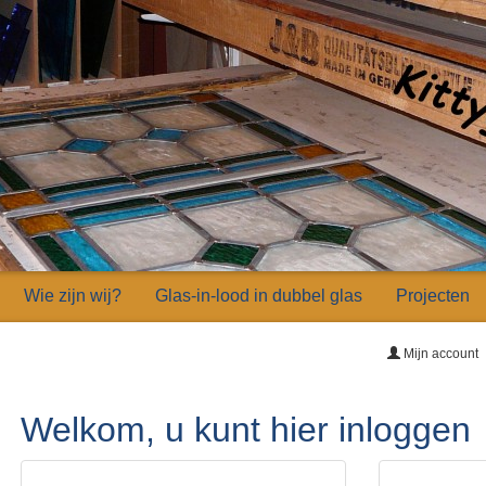
Wie zijn wij?
Glas-in-lood in dubbel glas
Projecten
Mijn account
Welkom, u kunt hier inloggen