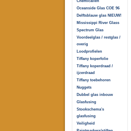
Chemicaliën
Oceanside Glas COE 96
Delftsblauw glas NIEUW!
Mississippi River Glass
Spectrum Glas
Voordeelglas / restglas /
overig
Loodprofielen
Tiffany koperfolie
Tiffany koperdraad /
ijzerdraad
Tiffany toebehoren
Nuggets
Dubbel glas inbouw
Glasfusing
Stookschema's
glasfusing
Veiligheid
Paintmarkers/stiften