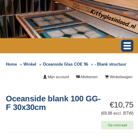
Home
Winkel
Oceanside Glas COE 96
- Blank structuur
Mijn account
Afrekenen
Winkelwagen
Oceanside blank 100 GG-
€10,75
F 30x30cm
(€8,88 excl. BTW)
Op voorraad