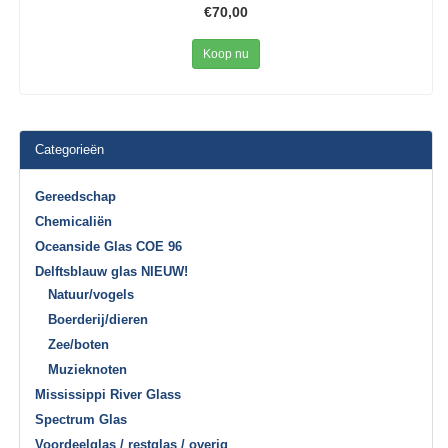
€70,00
Koop nu
Categorieën
Gereedschap
Chemicaliën
Oceanside Glas COE 96
Delftsblauw glas NIEUW!
Natuur/vogels
Boerderij/dieren
Zee/boten
Muzieknoten
Mississippi River Glass
Spectrum Glas
Voordeelglas / restglas / overig