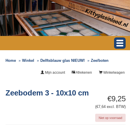
Home
Winkel
Delftsblauw glas NIEUW!
Zee/boten
Mijn account
Afrekenen
Winkelwagen
Zeebodem 3 - 10x10 cm
€9,25
(€7,64 excl. BTW)
Niet op voorraad