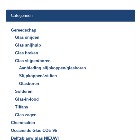
Categorieën
Gereedschap
Glas snijden
Glas snijhulp
Glas breken
Glas slijpen/boren
Aanbieding slijpkoppen/glasboren
Slijpkoppen/-stiften
Glasboren
Solderen
Glas-in-lood
Tiffany
Glas zagen
Chemicaliën
Oceanside Glas COE 96
Delftsblauw glas NIEUW!