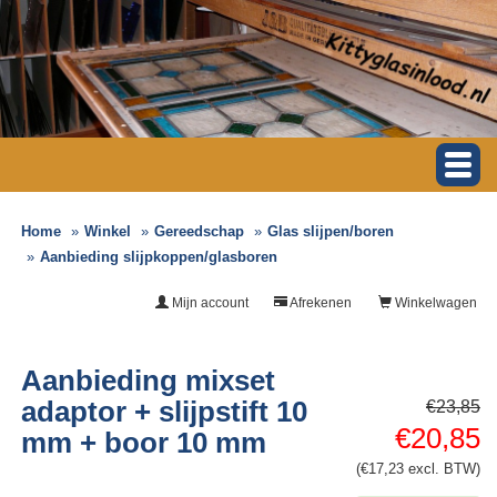
Home
Winkel
Gereedschap
Glas slijpen/boren
Aanbieding slijpkoppen/glasboren
Mijn account
Afrekenen
Winkelwagen
Aanbieding mixset
adaptor + slijpstift 10
€23,85
€20,85
mm + boor 10 mm
(€17,23 excl. BTW)