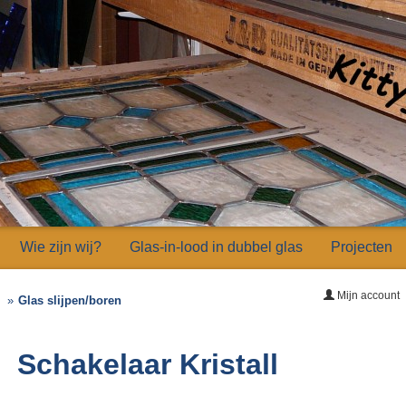
Wie zijn wij?
Glas-in-lood in dubbel glas
Projecten
Mijn account
Glas slijpen/boren
Schakelaar Kristall