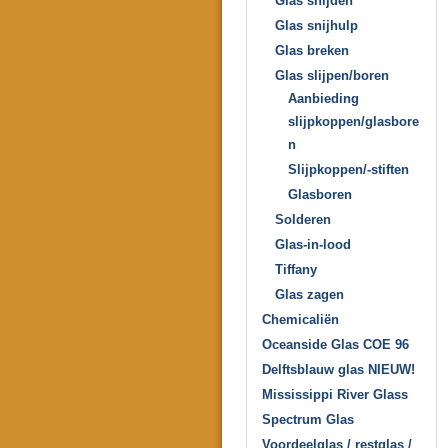
Glas snijden
Glas snijhulp
Glas breken
Glas slijpen/boren
Aanbieding
slijpkoppen/glasbore
n
Slijpkoppen/-stiften
Glasboren
Solderen
Glas-in-lood
Tiffany
Glas zagen
Chemicaliën
Oceanside Glas COE 96
Delftsblauw glas NIEUW!
Mississippi River Glass
Spectrum Glas
Voordeelglas / restglas /