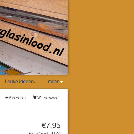
Leuke ideeën....
meer
Afrekenen
Winkelwagen
€7,95
(€6,57 excl. BTW)