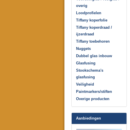
overig
Loodprofielen
Tiffany koperfolie
Tiffany koperdraad /
ijzerdraad
Tiffany toebehoren
Nuggets
Dubbel glas inbouw
Glasfusing
Stookschema's
glasfusing
Veiligheid
Paintmarkers/stiften
Overige producten
Aanbiedingen