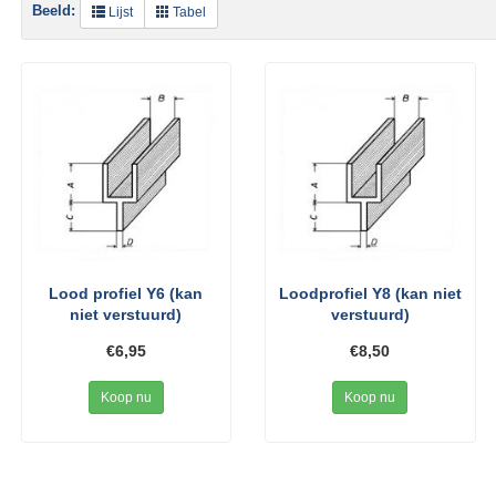
Beeld:
Lijst
Tabel
Lood profiel Y6 (kan
Loodprofiel Y8 (kan niet
niet verstuurd)
verstuurd)
€6,95
€8,50
Koop nu
Koop nu