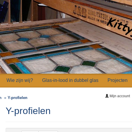
Wie zijn wij?
Glas-in-lood in dubbel glas
Projecten
Mijn account
n
Y-profielen
Y-profielen