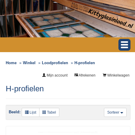
Home
Winkel
Loodprofielen
H-profielen
Mijn account
Afrekenen
Winkelwagen
H-profielen
Beeld:
Lijst
Tabel
Sorteer