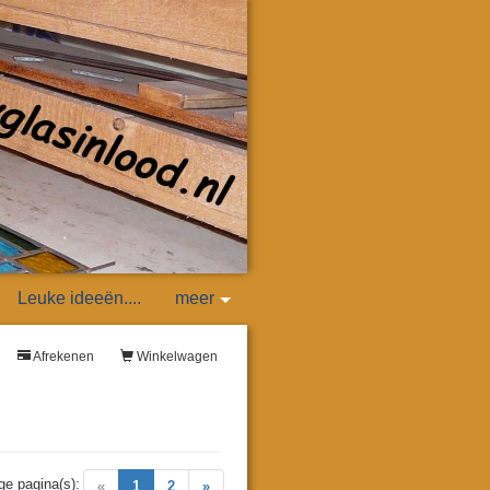
Leuke ideeën....
meer
Afrekenen
Winkelwagen
ge pagina(s):
(current)
«
1
2
»