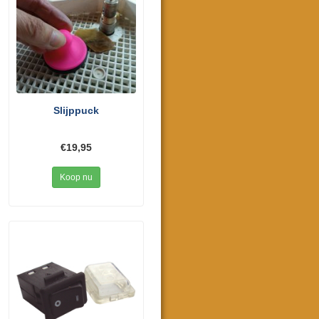
Slijppuck
€19,95
Koop nu