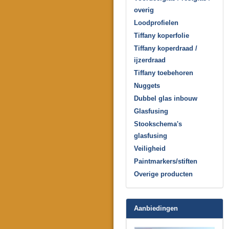
overig
Loodprofielen
Tiffany koperfolie
Tiffany koperdraad /
ijzerdraad
Tiffany toebehoren
Nuggets
Dubbel glas inbouw
Glasfusing
Stookschema's
glasfusing
Veiligheid
Paintmarkers/stiften
Overige producten
Aanbiedingen