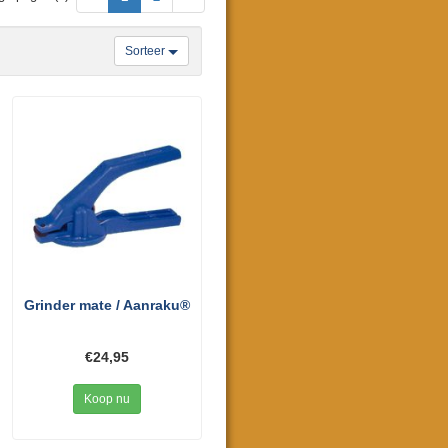
Sorteer
Grinder mate / Aanraku®
€24,95
Koop nu