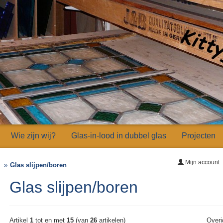
Wie zijn wij?
Glas-in-lood in dubbel glas
Projecten
Mijn account
Glas slijpen/boren
Glas slijpen/boren
Artikel
1
tot en met
15
(van
26
artikelen)
Overi