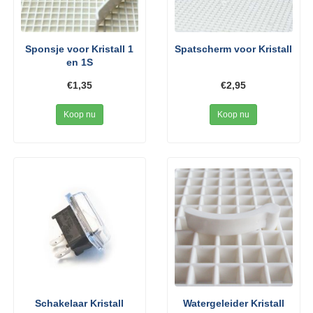
Sponsje voor Kristall 1
Spatscherm voor Kristall
en 1S
€1,35
€2,95
Koop nu
Koop nu
Schakelaar Kristall
Watergeleider Kristall