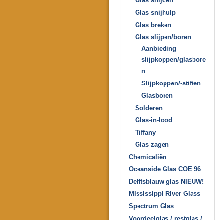
Glas snijden
Glas snijhulp
Glas breken
Glas slijpen/boren
Aanbieding
slijpkoppen/glasbore
n
Slijpkoppen/-stiften
Glasboren
Solderen
Glas-in-lood
Tiffany
Glas zagen
Chemicaliën
Oceanside Glas COE 96
Delftsblauw glas NIEUW!
Mississippi River Glass
Spectrum Glas
Voordeelglas / restglas /