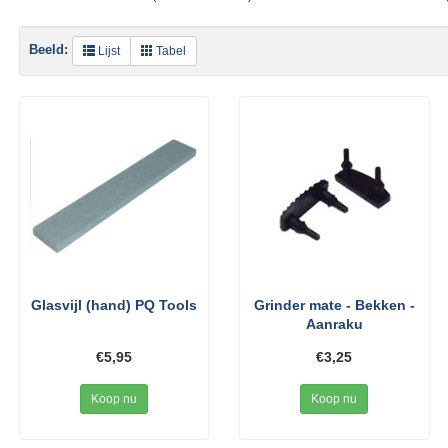
Beeld:
Lijst
Tabel
Glasvijl (hand) PQ Tools
Grinder mate - Bekken -
Aanraku
€5,95
€3,25
Koop nu
Koop nu