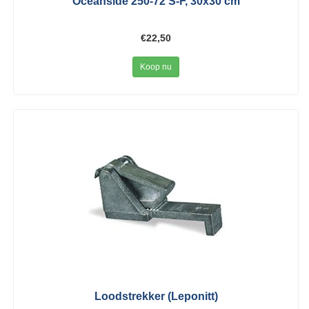
Oceanside 250-72 S-F, 30x30 cm
€22,50
Koop nu
Loodstrekker (Leponitt)