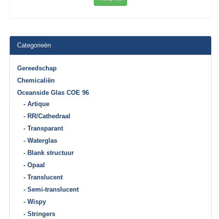
Categorieën
Gereedschap
Chemicaliën
Oceanside Glas COE 96
- Artique
- RR/Cathedraal
- Transparant
- Waterglas
- Blank structuur
- Opaal
- Translucent
- Semi-translucent
- Wispy
- Stringers