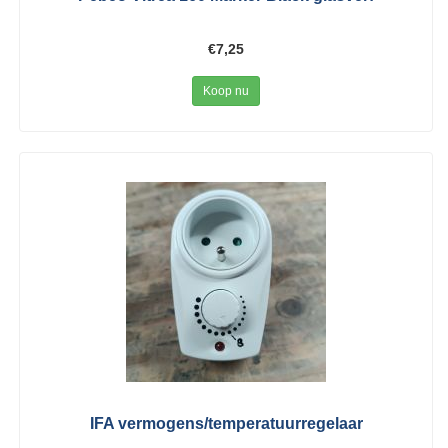
€7,25
Koop nu
IFA vermogens/temperatuurregelaar