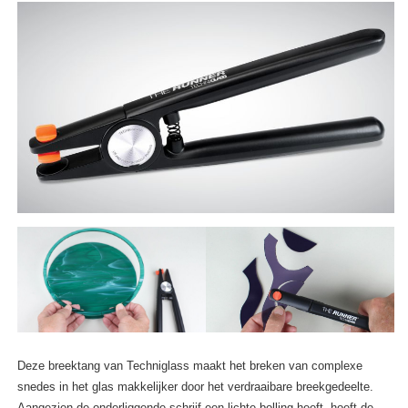
Deze breektang van Techniglass maakt het breken van complexe
snedes in het glas makkelijker door het verdraaibare breekgedeelte.
Aangezien de onderliggende schrijf een lichte bolling heeft, hoeft de