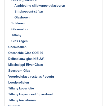
Glas slijpen/boren
Aanbieding slijpkoppen/glasboren
Slijpkoppen/-stiften
Glasboren
Solderen
Glas-in-lood
Tiffany
Glas zagen
Chemicaliën
Oceanside Glas COE 96
Delftsblauw glas NIEUW!
Mississippi River Glass
Spectrum Glas
Voordeelglas / restglas / overig
Loodprofielen
Tiffany koperfolie
Tiffany koperdraad / ijzerdraad
Tiffany toebehoren