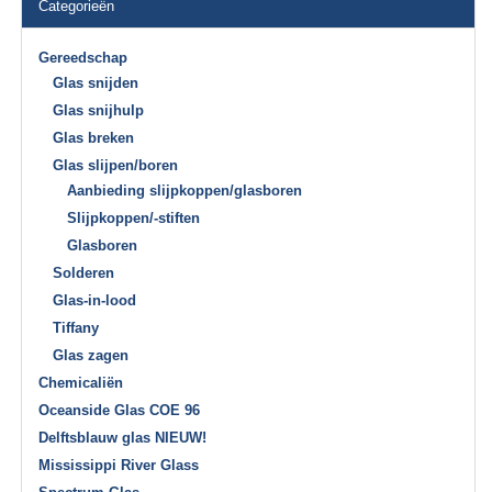
Categorieën
Gereedschap
Glas snijden
Glas snijhulp
Glas breken
Glas slijpen/boren
Aanbieding slijpkoppen/glasboren
Slijpkoppen/-stiften
Glasboren
Solderen
Glas-in-lood
Tiffany
Glas zagen
Chemicaliën
Oceanside Glas COE 96
Delftsblauw glas NIEUW!
Mississippi River Glass